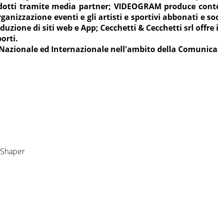
odotti tramite media partner; VIDEOGRAM produce conte
nizzazione eventi e gli artisti e sportivi abbonati e s
uzione di siti web e App; Cecchetti & Cecchetti srl offre i 
orti.
 Nazionale ed Internazionale nell'ambito della Comunic
mShaper