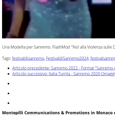
Una Modella per Sanremo. FlashMod "No! alla Violenza sulle
Tags:
festivaldisanremo
,
FestivaldiSanremo2024
,
festivalsanr
Articolo precedente: Sanremo 2022 - Format "Sanremo
Articolo successivo: Italia Turrita - Sanremo 2020 Oma
Montepilli Communications & Promotions in Monaco cur