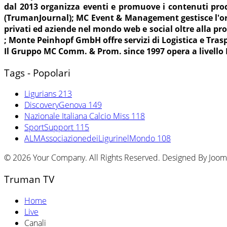
dal 2013 organizza eventi e promuove i contenuti pr
(TrumanJournal); MC Event & Management gestisce l'orga
privati ed aziende nel mondo web e social oltre alla prod
; Monte Peinhopf GmbH offre servizi di Logistica e Trasp
Il Gruppo MC Comm. & Prom. since 1997 opera a livello
Tags - Popolari
Ligurians
213
DiscoveryGenova
149
Nazionale Italiana Calcio Miss
118
SportSupport
115
ALMAssociazionedeiLigurinelMondo
108
© 2026 Your Company. All Rights Reserved. Designed By Joo
Truman TV
Home
Live
Canali