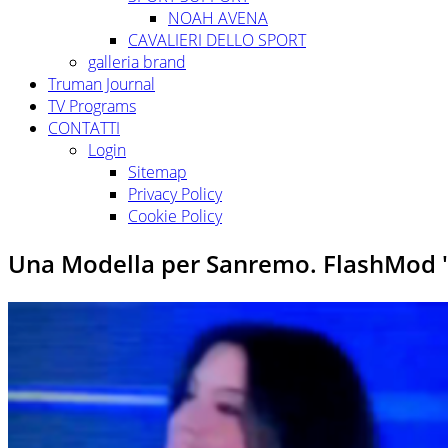
NOAH AVENA
CAVALIERI DELLO SPORT
galleria brand
Truman Journal
TV Programs
CONTATTI
Login
Sitemap
Privacy Policy
Cookie Policy
Una Modella per Sanremo. FlashMod "N