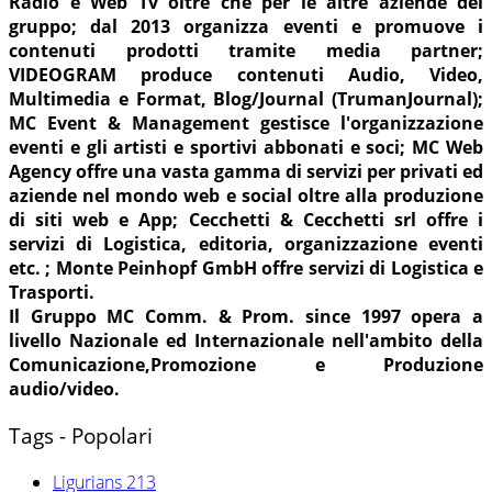
Radio e Web Tv oltre che per le altre aziende del
gruppo; dal 2013 organizza eventi e promuove i
contenuti prodotti tramite media partner;
VIDEOGRAM produce contenuti Audio, Video,
Multimedia e Format, Blog/Journal (TrumanJournal);
MC Event & Management gestisce l'organizzazione
eventi e gli artisti e sportivi abbonati e soci; MC Web
Agency offre una vasta gamma di servizi per privati ed
aziende nel mondo web e social oltre alla produzione
di siti web e App; Cecchetti & Cecchetti srl offre i
servizi di Logistica, editoria, organizzazione eventi
etc. ; Monte Peinhopf GmbH offre servizi di Logistica e
Trasporti.
Il Gruppo MC Comm. & Prom. since 1997 opera a
livello Nazionale ed Internazionale nell'ambito della
Comunicazione,Promozione e Produzione
audio/video.
Tags - Popolari
Ligurians
213