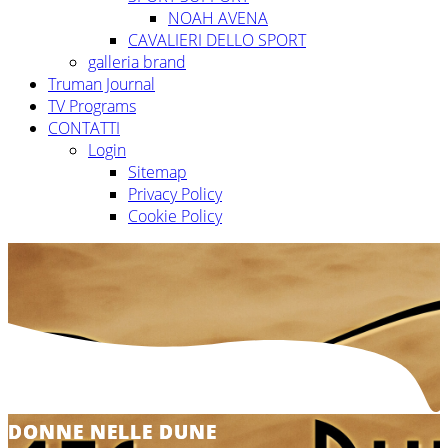
NOAH AVENA
CAVALIERI DELLO SPORT
galleria brand
Truman Journal
TV Programs
CONTATTI
Login
Sitemap
Privacy Policy
Cookie Policy
DONNE NELLE DUNE