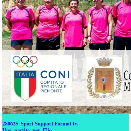
280625_Sport Support Format tv.
Una_partita_per_Elio