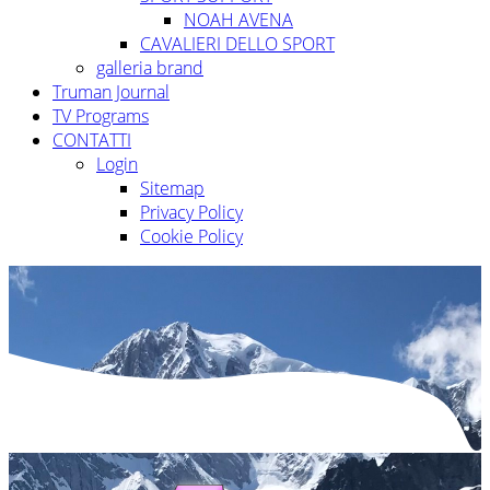
NOAH AVENA
CAVALIERI DELLO SPORT
galleria brand
Truman Journal
TV Programs
CONTATTI
Login
Sitemap
Privacy Policy
Cookie Policy