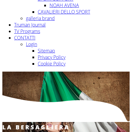
NOAH AVENA
CAVALIERI DELLO SPORT
galleria brand
Truman Journal
TV Programs
CONTATTI
Login
Sitemap
Privacy Policy
Cookie Policy
LA BERSAGLIERA