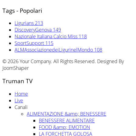
Tags - Popolari
Ligurians
213
DiscoveryGenova
149
Nazionale Italiana Calcio Miss
118
SportSupport
115
ALMAssociazionedeiLigurinelMondo
108
© 2026 Your Company. All Rights Reserved. Designed By
JoomShaper
Truman TV
Home
Live
Canali
ALIMENTAZIONE &amp; BENESSERE
BENESSERE ALIMENTARE
FOOD &amp; EMOTION
LA FORCHETTA GOLOSA