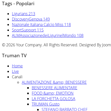
Tags - Popolari
Ligurians
213
DiscoveryGenova
149
Nazionale Italiana Calcio Miss
118
SportSupport
115
ALMAssociazionedeiLigurinelMondo
108
© 2026 Your Company. All Rights Reserved. Designed By Joo
Truman TV
Home
Live
Canali
ALIMENTAZIONE &amp; BENESSERE
BENESSERE ALIMENTARE
FOOD &amp; EMOTION
LA FORCHETTA GOLOSA
TRUMAN Gusto
STEFANO BARBATO CHEF