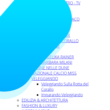
CINEMA - TEATRO - TV
ALM
DISCOVERY
DISCOVERY MONACO
ENTEL
LIGURIANS
SAHARAMONAMOUR
Sulla ROTTA DEL CORALLO
TV DONNA VideoBlog
ALPinROSA
ANGELIKA RAINER
BARBARA MILANI
DONNE NELLE DUNE
NAZIONALE CALCIO MISS
VELEGGIANDO
Veleggiando Sulla Rotta del
Corallo
Imparando Veleggiando
EDILIZIA & ARCHITETTURA
FASHION & LUXURY