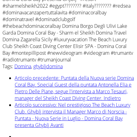
#sharmelsheikh2022
#egypt
????????
#italy
????????
#redsea
#dominavacanzapertuttalavita
#dominacoralbay
#dominatravel
#dominadclubgolf
#thebeachdominacoralbay
Domina Borgo Degli Ulivi Lake
Garda
Domina Coral Bay - Sharm el Sheikh
Domina Travel
Domina Zagarella Sicily
#luxuryvacation
The Beach Luxury
Club
Sheikh Coast Diving Center
Elisir SPA - Domina Coral
Bay
#montepillipost
#newvideogram
#videogram
#trumantv
#radiotrumantv
#trumanjournal
Tags:
Domina
,
ghybljdomina
Articolo precedente: Puntata della Nuova serie Domina
Coral Bay. Special Guest della puntata Antonella Elia e
Pietro Delle Piane, segue l'intervista a Marco Tesauri,
manager del Sheikh Coast Diving Center.
Indietro
Articolo successivo: Nel prestigioso The Beach Luxury
Club. Ghyblj intervista il Manager Marco di Norscia -
Puntata - Nuova Serie in Luglio - Domina Coral Bay
presenta Ghyblj
Avanti