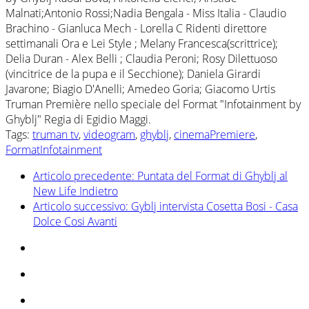
Malnati;Antonio Rossi;Nadia Bengala - Miss Italia - Claudio
Brachino - Gianluca Mech - Lorella C Ridenti direttore
settimanali Ora e Lei Style ; Melany Francesca(scrittrice);
Delia Duran - Alex Belli ; Claudia Peroni; Rosy Dilettuoso
(vincitrice de la pupa e il Secchione); Daniela Girardi
Javarone; Biagio D'Anelli; Amedeo Goria; Giacomo Urtis
Truman Première nello speciale del Format "Infotainment by
Ghyblj" Regia di Egidio Maggi.
Tags:
truman tv
,
videogram
,
ghyblj
,
cinemaPremiere
,
FormatInfotainment
Articolo precedente: Puntata del Format di Ghyblj al
New Life
Indietro
Articolo successivo: Gyblj intervista Cosetta Bosi - Casa
Dolce Cosi
Avanti